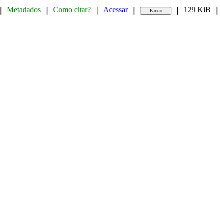
Metadados
Como citar?
Acessar
129 KiB
❘
❘
❘
❘
❘