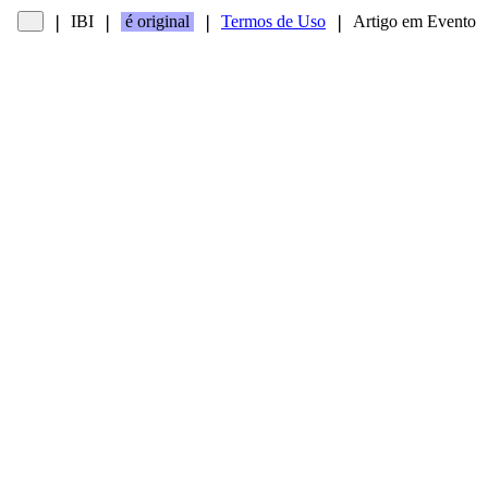
IBI
é original
Termos de Uso
Artigo em Evento
❘
❘
❘
❘